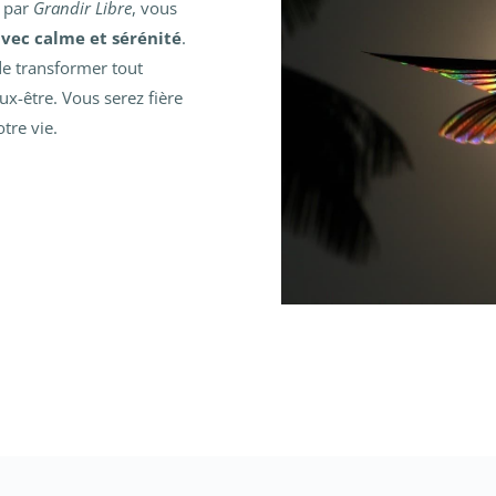
s par
Grandir Libre
, vous
avec calme et sérénité
.
de transformer tout
x-être. Vous serez fière
votre vie.