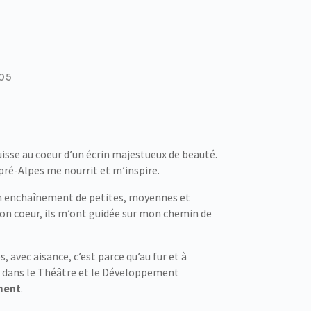
05
uisse au coeur d’un écrin majestueux de beauté.
pré-Alpes me nourrit et m’inspire.
 d’un enchaînement de petites, moyennes et
mon coeur, ils m’ont guidée sur mon chemin de
, avec aisance, c’est parce qu’au fur et à
 dans le Théâtre et le Développement
ment
.