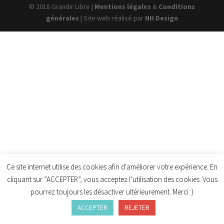
© 2018 Grandir Libre |
Mentions légales
&
Conditions
générales
| Site web réalisé par
NH Design
Ce site internet utilise des cookies afin d'améliorer votre expérience. En
cliquant sur ”ACCEPTER”, vous acceptez l’utilisation des cookies. Vous
pourrez toujours les désactiver ultérieurement. Merci :)
ACCEPTER
REJETER