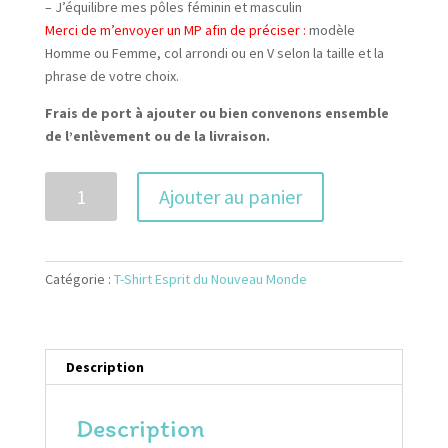
– J’équilibre mes pôles féminin et masculin
Merci de m’envoyer un MP afin de préciser :
modèle
Homme ou Femme, col arrondi ou en V selon la taille et la
phrase de votre choix.
Frais de port à ajouter ou bien convenons ensemble
de l’enlèvement ou de la livraison.
quantité
Ajouter au panier
de
T-
Shirt
courtes
Catégorie :
T-Shirt Esprit du Nouveau Monde
manches
Description
Description